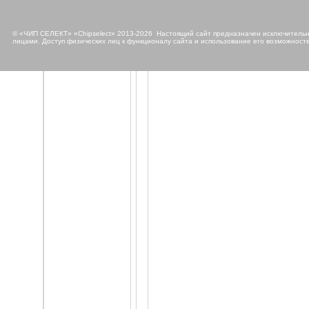
© «ЧИП СЕЛЕКТ» «Chipselect» 2013-2026 Настоящий сайт предназначен исключительно
лицами. Доступ физических лиц к функционалу сайта и использование его возможносте