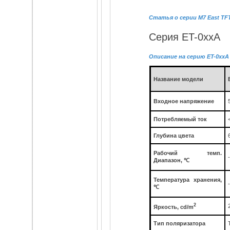
Статья о серии М7 East TF
Серия ET-0xxA
Описание на серию ET-0xx
A
Название модели
Входное напряжение
Потребляемый ток
Глубина цвета
Рабочий темп.
Диапазон,
℃
Температура хранения,
Parameter
℃
Specifications
2
Яркость, cd/m
Unit
Тип поляризатора