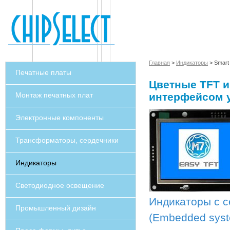
Главная
>
Индикаторы
> Smart
Печатные платы
Цветные TFT и
Монтаж печатных плат
интерфейсом 
Электронные компоненты
Трансформаторы, сердечники
Индикаторы
Светодиодное освещение
Индикаторы с с
Промышленный дизайн
(Embedded sys