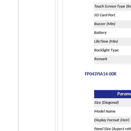
Flash
Touch Screen Type (Re
128
SD Card Port
MB
Buzzer (Min)
Weight
Battery
95
LifeTime (Min)
g
Backlight Type
Operation Temp. w/o TSP
Remark
-20~+70
°C
FP043YIA14-00R
Operation Temp. (TSP)
-20~+60
Param
°C
Size (Diagonal)
Touch Screen Type (Resistive)
Model Name
4W
Display Format (HxV)
Panel Size (Aspect rat