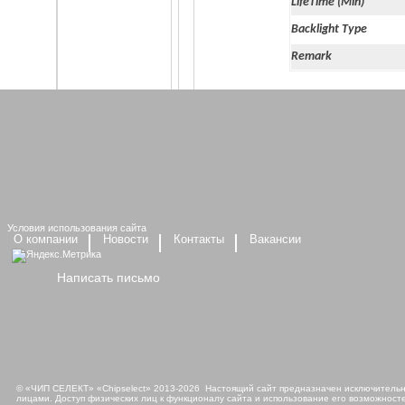
LifeTime (Min)
Backlight Type
Remark
Условия использования сайта
О компании
Новости
Контакты
Вакансии
Написать письмо
© «ЧИП СЕЛЕКТ» «Chipselect» 2013-2026 Настоящий сайт предназначен исключительно
лицами. Доступ физических лиц к функционалу сайта и использование его возможносте