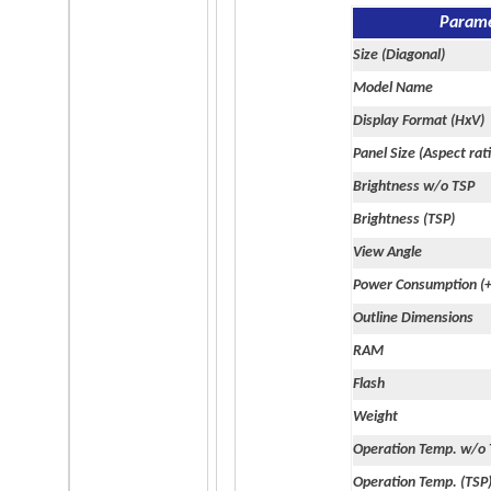
Brightness (TSP)
Param
240
Size (Diagonal)
cd/m2
Model Name
View Angle
Display Format (HxV)
60 / 60 / 50 / 55
Panel Size (Aspect rat
Brightness w/o TSP
Power Consumption (+5V)
Brightness (TSP)
1.1
View Angle
Watts
Power Consumption (
Outline Dimensions
Outline Dimensions
88.9 x 65.7 x 15
RAM
mm
Flash
RAM
Weight
8
Operation Temp. w/o
MB
Operation Temp. (TSP