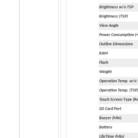
SD Card Port
Brightness w/o TSP
Micro SD
Brightness (TSP)
View Angle
Buzzer (Min)
Power Consumption (
80
Outline Dimensions
dBA
RAM
Battery
Flash
Built-in (CR1220)
Weight
Operation Temp. w/o
LifeTime (Min)
Operation Temp. (TSP
10K
Touch Screen Type (Re
Hours
SD Card Port
Backlight Type
Buzzer (Min)
LED
Battery
LifeTime (Min)