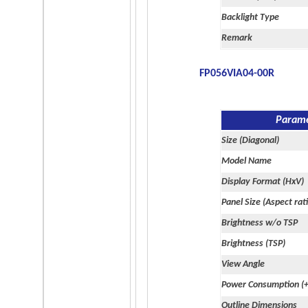
Remark
Backlight Type
-
Remark
FP056VIA04-00R
Param
Size (Diagonal)
Model Name
Display Format (HxV)
Panel Size (Aspect rat
Brightness w/o TSP
Brightness (TSP)
View Angle
Power Consumption (
Outline Dimensions