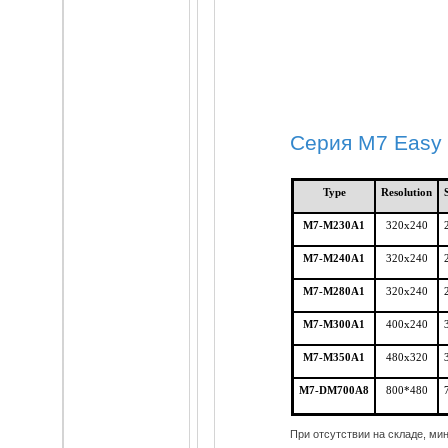
Cерия M7 Easy 
Type
Resolution
M7-M230A1
320x240
M7-M240A1
320x240
M7-M280A1
320x240
M7-M300A1
400x240
M7-M350A1
480x320
M7-DM700A8
800*480
При отсутствии на складе, мин