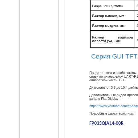
Size (Diagonal)
Разрешение, точек
3.5
Размер панели, мм
Размер модуля, мм
Model Name
FP035QIA14-00R
Размер видимой
области (VA), мм
Cерия GUI TFT 
Display Format (HxV)
320 x 234
Представляют из себя готовы
Pixels
связи по интерфейсу UART/RS
аппаратной части TFT.
Panel Size (Aspect ratio)
Диагональ от 3,5 до 10,4 дюйм
4:3
Дополнительные видео-презен
канале Flat Display:
https://www.youtube.com/cha
Brightness w/o TSP
Подробные характеристики:
300
FP035QIA14-00R
cd/m2