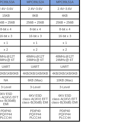
PC89L53A
MPC89L52A
MPC89L51A
2.4V~3.6V
2.4V~3.6V
2.4V~3.6V
15KB
8KB
4KB
56B + 256B
256B + 256B
256B + 256B
8-bit x 4
8-bit x 4
8-bit x 4
16-bit x 3
16-bit x 3
16-bit x 3
x 1
x 1
x 1
x 2
x 2
x 2
8MHz@12T
48MHz@12T
48MHz@12T
4MHz@ 6T
24MHz@ 6T
24MHz@ 6T
UART
UART
UART
2KB/1KB/0KB
4KB/2KB/1KB/0KB
4KB/2KB/1KB/0KB
NA
6KB (Max)
10KB (Max)
3-Level
3-Level
3-Level
6KV ESD
6KV ESD
6KV ESD
s-A(1KV) EFT
class-A(1KV) EFT
class-A(1KV) EFT
ass-B(30dB)
class-B(30dB) EMI
class-B(30dB) EMI
EMI
PDIP40
PDIP40
PDIP40
PQFP44
PQFP44
PQFP44
PLCC44
PLCC44
PLCC44