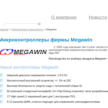
О компании
Новости
лавная
>
Электронные компоненты
> Megawin
Микроконтроллеры фирмы Megawin
С 2005 года компания Чип Селект является
производителем микроконтроллеров на основе 
ядра M0.
Руководство по выбору продукта Megawin 
Новые контроллеры Megawin
Широкий диапазон напряжения питания :1.8-5.5V
Высокоточный внутренний осцилятор: +/- 1% at 25C
Высокая безопасность защиты кода с технологией Unique ID
Встроенный отладочный интерфейс On-Chip-Debug позволяет легко разрабатыв
1T High speed (1 машинный цикл для 1 инструкции ПО)
6-12 каналов ШИМ, отлично подходит для управления электродвигателями.