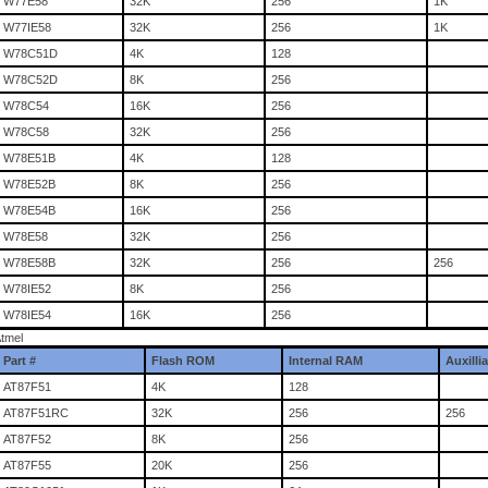
W77E58
32K
256
1K
W77IE58
32K
256
1K
W78C51D
4K
128
W78C52D
8K
256
W78C54
16K
256
W78C58
32K
256
W78E51B
4K
128
W78E52B
8K
256
W78E54B
16K
256
W78E58
32K
256
W78E58B
32K
256
256
W78IE52
8K
256
W78IE54
16K
256
tmel
Part #
Flash ROM
Internal RAM
Auxilli
AT87F51
4K
128
AT87F51RC
32K
256
256
AT87F52
8K
256
AT87F55
20K
256