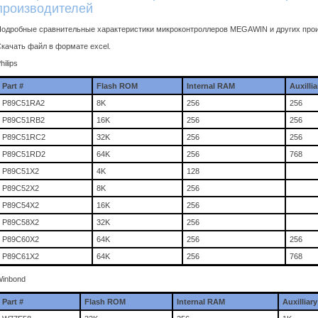
производителей
одробные сравнительные характеристики микроконтроллеров MEGAWIN и других прои
качать файл в формате excel.
hilips
Part #
Flash ROM
Internal RAM
Auxilli
P89C51RA2
8K
256
256
P89C51RB2
16K
256
256
P89C51RC2
32K
256
256
P89C51RD2
64K
256
768
P89C51X2
4K
128
P89C52X2
8K
256
P89C54X2
16K
256
P89C58X2
32K
256
P89C60X2
64K
256
256
P89C61X2
64K
256
768
inbond
Part #
Flash ROM
Internal RAM
Auxilliar