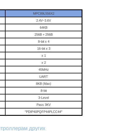
MPC89L556X2
2.4V~3.6V
64KB
256B + 256B
8-bit x 4
16-bit x 3
x 1
x 2
45MHz
UART
8KB (Max)
8-bit
3-Level
Pass 3KV
"PDIP40PQFP44PLCC44"
нтроллерам других