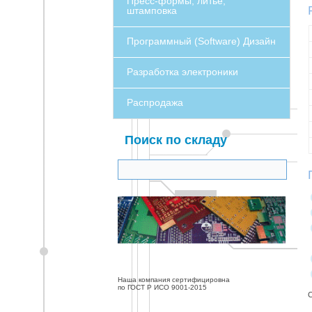
Пресс-формы, литье,
штамповка
Программный (Software) Дизайн
Разработка электроники
Распродажа
Поиск по складу
Наша компания сертифицировна
по ГОСТ Р ИСО 9001-2015
С