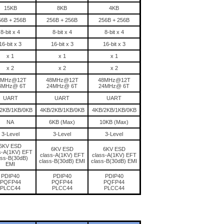
15KB
8KB
4KB
56B + 256B
256B + 256B
256B + 256B
8-bit x 4
8-bit x 4
8-bit x 4
16-bit x 3
16-bit x 3
16-bit x 3
x 1
x 1
x 1
x 2
x 2
x 2
8MHz@12T
48MHz@12T
48MHz@12T
4MHz@ 6T
24MHz@ 6T
24MHz@ 6T
UART
UART
UART
2KB/1KB/0KB
4KB/2KB/1KB/0KB
4KB/2KB/1KB/0KB
NA
6KB (Max)
10KB (Max)
3-Level
3-Level
3-Level
6KV ESD
6KV ESD
6KV ESD
s-A(1KV) EFT
class-A(1KV) EFT
class-A(1KV) EFT
ass-B(30dB)
class-B(30dB) EMI
class-B(30dB) EMI
EMI
PDIP40
PDIP40
PDIP40
PQFP44
PQFP44
PQFP44
PLCC44
PLCC44
PLCC44