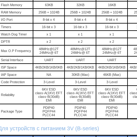
Flash Memory
63KB
32KB
16KB
RAM Memory
256B + 1024B
256B + 1024B
256B + 1024B
2
I/O Port
8-bit x 4
8-bit x 4
8-bit x 4
Timers
16-bit x 3
16-bit x 3
16-bit x 3
Watch Dog Timer
x 1
x 1
x 1
DPTR
x 2
x 2
x 2
48MHz@12T
48MHz@12T
48MHz@12T
4
Max O.P Frequency
24MHz@ 6T
24MHz@ 6T
24MHz@ 6T
2
Serial Interface
UART
UART
UART
ISP Space
4KB/2KB/1KB/0KB
4KB/2KB/1KB/0KB
4KB/2KB/1KB/0KB
4KB/
IAP Space
NA
30KB (Max)
46KB (Max)
Code Protection
3-Level
3-Level
3-Level
6KV ESD
6KV ESD
6KV ESD
class-A(1KV) EFT
class-A(1KV) EFT
class-A(1KV) EFT
clas
Reliability
class-B(30dB)
class-B(30dB)
class-B(30dB)
cl
EMI
EMI
EMI
PDIP40
PDIP40
PDIP40
Package Type
PQFP44
PQFP44
PQFP44
PLCC44
PLCC44
PLCC44
Для устройств с питанием 3V (B-series)