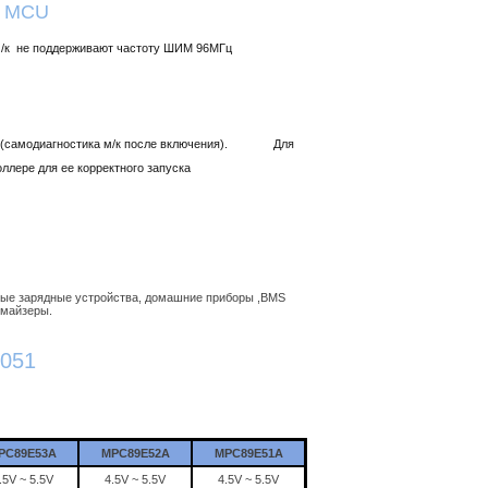
t MCU
т м/к не поддерживают частоту ШИМ 96МГц
ров (самодиагностика м/к после включения). Для
ллере для ее корректного запуска
ные зарядные устройства, домашние приборы ,BMS
омайзеры.
8051
PC89E53A
MPC89E52A
MPC89E51A
.5V ~ 5.5V
4.5V ~ 5.5V
4.5V ~ 5.5V