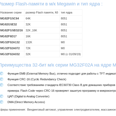
Размер Flash-памяти в м/к Megawin и тип ядра :
Название серии
размер Flash памяти, Кб
тип ядра
MG82FG5C64
64K
8051
MG82G5E32
32K
8051
MG82FG5B32/16
32K ,16K
8051
MG82F6D17
16K
8051
MG32F02A132
132K
M0
MG32F02A072
72K
M0
MG32F02A032
32K
M0 (с 01/09/19)
Преимущества 32-бит м/к серии MG32F02A на ядре 
Функция EMB (External Memory Bus), отлично подходит для работы с TFT индика
Функция CRC-16 (Cyclic Redundancy Check)
Соответствие требованиям стандарта IEC60730 Class B для домашних приб
примера: Flash Code через CRC-16 проверяет зашитую программу в микроконтро
ЦАП (Digital to Analog Converter)
DMA (Direct Memory Access)
феры применения: Вендинговый автомат, управление электродвигателем, массажное к