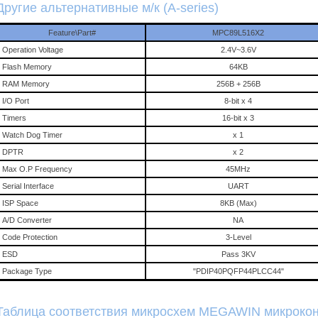
Другие альтернативные м/к (A-series)
Feature\Part#
MPC89L516X2
Operation Voltage
2.4V~3.6V
Flash Memory
64KB
RAM Memory
256B + 256B
I/O Port
8-bit x 4
Timers
16-bit x 3
Watch Dog Timer
x 1
DPTR
x 2
Max O.P Frequency
45MHz
Serial Interface
UART
ISP Space
8KB (Max)
A/D Converter
NA
Code Protection
3-Level
ESD
Pass 3KV
Package Type
"PDIP40PQFP44PLCC44"
Таблица соответствия микросхем MEGAWIN микроко