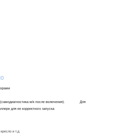
M0
торами
оров (самодиагностика м/к после включения). Для
ллере для ее корректного запуска
ресло и т.д.