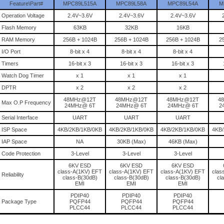
Feature\Part#
MPC89L515A
MPC89L58A
MPC89L54A
M
Operation Voltage
2.4V~3.6V
2.4V~3.6V
2.4V~3.6V
Flash Memory
63KB
32KB
16KB
RAM Memory
256B + 1024B
256B + 1024B
256B + 1024B
2
I/O Port
8-bit x 4
8-bit x 4
8-bit x 4
Timers
16-bit x 3
16-bit x 3
16-bit x 3
Watch Dog Timer
x 1
x 1
x 1
DPTR
x 2
x 2
x 2
48MHz@12T
48MHz@12T
48MHz@12T
4
Max O.P Frequency
24MHz@ 6T
24MHz@ 6T
24MHz@ 6T
2
Serial Interface
UART
UART
UART
ISP Space
4KB/2KB/1KB/0KB
4KB/2KB/1KB/0KB
4KB/2KB/1KB/0KB
4KB/
IAP Space
NA
30KB (Max)
46KB (Max)
Code Protection
3-Level
3-Level
3-Level
6KV ESD
6KV ESD
6KV ESD
class-A(1KV) EFT
class-A(1KV) EFT
class-A(1KV) EFT
clas
Reliability
class-B(30dB)
class-B(30dB)
class-B(30dB)
cl
EMI
EMI
EMI
PDIP40
PDIP40
PDIP40
Package Type
PQFP44
PQFP44
PQFP44
PLCC44
PLCC44
PLCC44