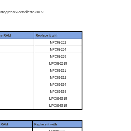
зводителей семейства 80С51.
ary RAM
Replace it with
MPC89E52
MPC89E54
MPC89E58
MPC89E515
MPC89E51
MPC89E52
MPC89E54
MPC89E58
MPC89E515
MPC89E515
y RAM
Replace it with