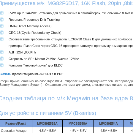
Преимущества м/к MG82F6D17, 16K Flash, 20pin ,8bi
PWM up to 144Mhz , отлично для применения в атомайзерах, т.к. обычные 8-би
Resonant Frequency Drift Tracking
DMA (Direct Memory Access)
CRC-16(Cyclic Redundancy Check)
Соответствие требованиям стандарта IEC60730 Class B для домашних прибо
примера: Flash Code через CRC-16 проверяет зашитую программу в микроконтро
АЦП 12bit ,800KHz
Скорость по SPI: Master 24Mhz ,Slave > 12Mhz
Контроль "мертвой зоны" для BLDC
Скачать
презентацию MG82F6D17 в PDF
феры применения м/к на базе ядра 8051: Управление электродвигателем, беспровод
Battery Management System) , Охранные системы для дома, электронные сигареты, ат
Сводная таблица по м/к Megawin на базе ядра 
Для устройств с питанием 5V (B-series)
Feature\Part#
MPC89E515A
MPC89E58A
MPC89E54A
M
Operation Voltage
4.5V ~ 5.5V
4.5V ~ 5.5V
4.5V ~ 5.5V
4