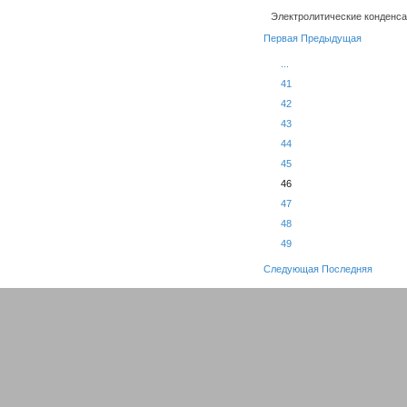
Электролитические конденса
Первая
Предыдущая
...
41
42
43
44
45
46
47
48
49
Следующая
Последняя