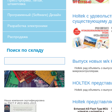
Пресс-формы, литье,
штамповка
Программный (Software) Дизайн
Holtek с удоволь
существующему д
Разработка электроники
Распродажа
Поиск по складу
Выпуск новых м/к 
Holtek рад объявить о выпу
микроконтроллерам.
HOLTEK представл
Holtek рад объявить о выпу
Наша компания сертифицировна
Holtek представля
по ГОСТ Р ИСО 9001-2015