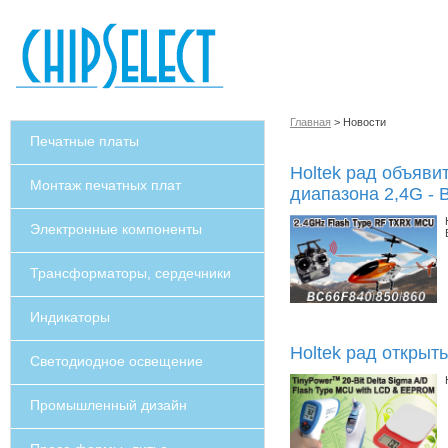
Главная
> Новости
Печатные платы
Holtek рад объяви
Монтаж печатных плат
диапазона 2,4G -
Электронные компоненты
Трансформаторы, сердечники
Индикаторы
Holtek рад открыт
Светодиодное освещение
Промышленный дизайн