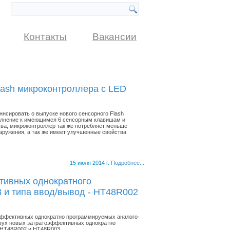
Контакты
Вакансии
Flash микроконтроллера с LED
нсировать о выпуске нового сенсорного Flash
полнение к имеющимся 6 сенсорным клавишам и
ва, микроконтроллер так же потребляет меньше
аружения, а так же имеет улучшенные свойства
15 июля 2014 г.
Подробнее...
ктивных однократного
и типа ввод/вывод - HT48R002
оэффективных однократно программируемых аналого-
вух новых затратоэффективных однократно
 HT48R002 и HT48R003.