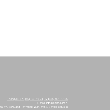
Телефон:
+7 (495) 640-19-74
,
+7 (495) 921-37-65
E-mail:
info@chipselect.ru
ва, ул. Большая Почтовая, д.34, стр.6, 2 этаж, офис 11