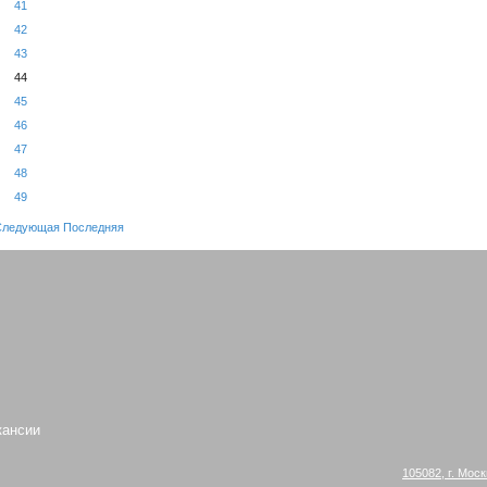
41
42
43
44
45
46
47
48
49
Следующая
Последняя
кансии
105082, г. Моск