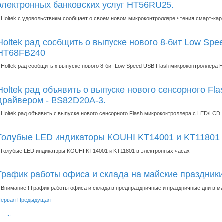
электронных банковских услуг HT56RU25.
Holtek с удовольствием сообщает о своем новом микроконтроллере чтения смарт-ка
Holtek рад сообщить о выпуске нового 8-бит Low Sp
HT68FB240
Holtek рад сообщить о выпуске нового 8-бит Low Speed USB Flash микроконтроллера
Holtek рад объявить о выпуске нового сенсорного F
драйвером - BS82D20A-3.
Holtek рад объявить о выпуске нового сенсорного Flash микроконтроллера с LED/LCD
Голубые LED индикаторы KOUHI KT14001 и KT11801 
Голубые LED индикаторы KOUHI KT14001 и KT11801 в электронных часах
График работы офиса и склада на майские праздник
Внимание ! График работы офиса и склада в предпраздничные и праздничные дни в ма
Первая
Предыдущая
...