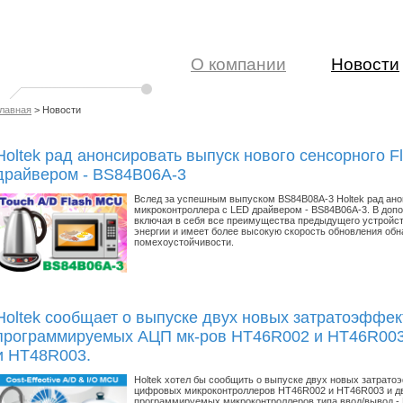
О компании
Новости
лавная
> Новости
Holtek рад анонсировать выпуск нового сенсорного 
драйвером - BS84B06A-3
Вслед за успешным выпуском BS84B08A-3 Holtek рад анон
микроконтроллера с LED драйвером - BS84B06A-3. В до
включая в себя все преимущества предыдущего устройст
энергии и имеет более высокую скорость обновления обн
помехоустойчивости.
Holtek сообщает о выпуске двух новых затратоэффе
программируемых АЦП мк-ров HT46R002 и HT46R003 
и HT48R003.
Holtek хотел бы сообщить о выпуске двух новых затрат
цифровых микроконтроллеров HT46R002 и HT46R003 и д
программируемых микроконтроллеров типа ввод/вывод -