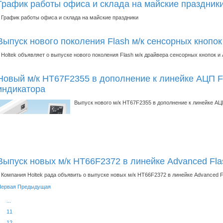
График работы офиса и склада на майские праздник
График работы офиса и склада на майские праздники
Выпуск нового поколения Flash м/к сенсорных кноп
Holtek объявляет о выпуске нового поколения Flash м/к драйвера сенсорных кнопок 
Новый м/к HT67F2355 в дополнение к линейке АЦП F
индикатора
Выпуск нового м/к HT67F2355 в дополнение к линейке АЦ
Выпуск новых м/к HT66F2372 в линейке Advanced Fla
Компания Holtek рада объявить о выпуске новых м/к HT66F2372 в линейке Advanced F
Первая
Предыдущая
...
11
12