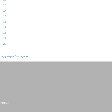
13
14
15
16
17
18
19
20
...
Следующая
Последняя
кансии