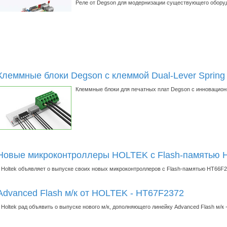
Реле от Degson для модернизации существующего оборуд
Клеммные блоки Degson с клеммой Dual-Lever Spring
Клеммные блоки для печатных плат Degson с инновационн
Новые микроконтроллеры HOLTEK с Flash-памятью 
Holtek объявляет о выпуске своих новых микроконтроллеров с Flash-памятью HT66F
Advanced Flash м/к от HOLTEK - HT67F2372
Holtek рад объявить о выпуске нового м/к, дополняющего линейку Advanced Flash м/к