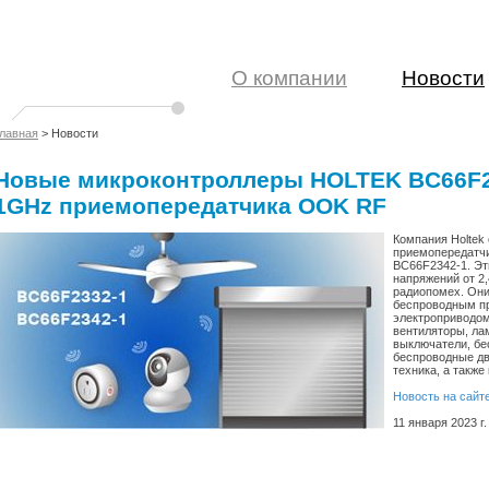
О компании
Новости
лавная
> Новости
Новые микроконтроллеры HOLTEK BC66F23
1GHz приемопередатчика OOK RF
Компания Holtek
приемопередатчи
BC66F2342-1. Эт
напряжений от 2,
радиопомех. Они
беспроводным пр
электроприводом
вентиляторы, ла
выключатели, бе
беспроводные дв
техника, а также
Новость на сайт
11 января 2023 г.