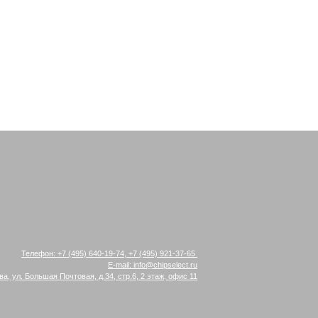
Телефон:
+7 (495) 640-19-74
,
+7 (495) 921-37-65
E-mail:
info@chipselect.ru
ва, ул. Большая Почтовая, д.34, стр.6, 2 этаж, офис 11