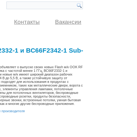
Контакты
Вакансии
32-1 и BC66F2342-1 Sub-
 объявляет о выпуске своих новых Flash м/к OOK RF
ка с частотой менее 1 ГГц, BC66F2332-1 и
и новые м/к имеют широкий диапазон рабочих
4 В до 5,5 В, а также устойчивую защиту от
 подходят для использования в продуктах с
иемником, таких как металлические двери, ворота с
, элементы управления лампами, потолочные
мпы для потолочных вентиляторов, беспроводные
спроводные розетки, продукты безопасности,
ерные звонки, встроенные потолки, умная бытовая
 как и многие другие беспроводные приложения.
е производителя