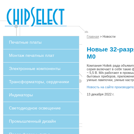
Главная
> Новости
Печатные платы
Новые 32-разр
Монтаж печатных плат
M0
Компания Holtek рада объявит
Электронные компоненты
серия включает в себя такие 
~ 5,5 В. М/к работают в пром
бытовых приборов, приложений
умные лампочки, умные кастрю
Трансформаторы, сердечники
Новость на сайте производите
Индикаторы
13 декабря 2022 г.
Светодиодное освещение
Промышленный дизайн