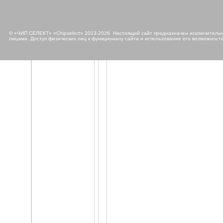
© «ЧИП СЕЛЕКТ» «Chipselect» 2013-2026 Настоящий сайт предназначен исключительно
лицами. Доступ физических лиц к функционалу сайта и использование его возможносте