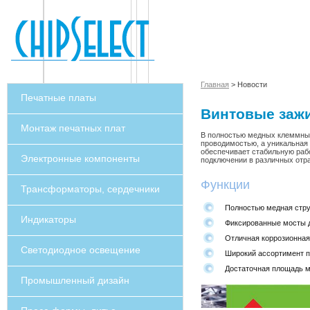
Главная
> Новости
Печатные платы
Винтовые зажи
Монтаж печатных плат
В полностью медных клеммных
проводимостью, а уникальная
обеспечивает стабильную рабо
Электронные компоненты
подключении в различных отр
Функции
Трансформаторы, сердечники
Полностью медная стру
Индикаторы
Фиксированные мосты д
Отличная коррозионная
Светодиодное освещение
Широкий ассортимент п
Достаточная площадь м
Промышленный дизайн