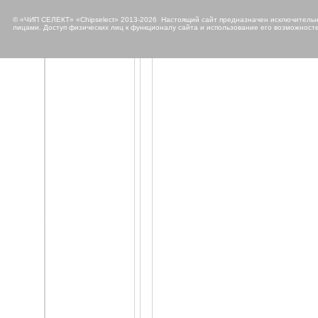
© «ЧИП СЕЛЕКТ» «Chipselect» 2013-2026 Настоящий сайт предназначен исключительно
лицами. Доступ физических лиц к функционалу сайта и использование его возможносте