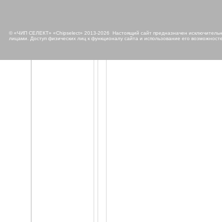
© «ЧИП СЕЛЕКТ» «Chipselect» 2013-2026 Настоящий сайт предназначен исключительно
лицами. Доступ физических лиц к функционалу сайта и использование его возможносте