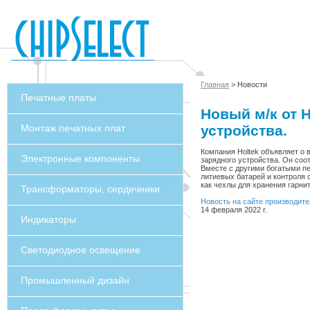
Главная
> Новости
Печатные платы
Новый м/к от 
Монтаж печатных плат
устройства.
Компания Holtek объявляет о
Электронные компоненты
зарядного устройства. Он соо
Вместе с другими богатыми п
литиевых батарей и контроля 
как чехлы для хранения гарни
Трансформаторы, сердечники
Новость на сайте производите
14 февраля 2022 г.
Индикаторы
Светодиодное освещение
Промышленный дизайн